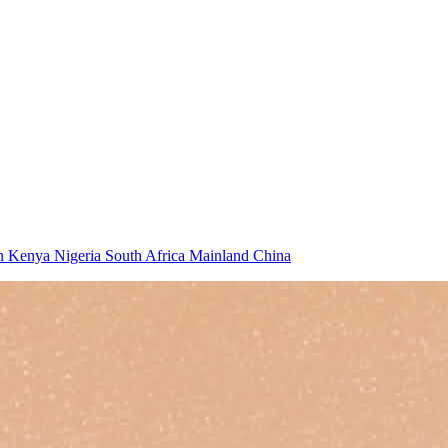
an
Kenya
Nigeria
South Africa
Mainland China