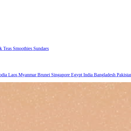
k Teas
Smoothies
Sundaes
odia
Laos
Myanmar
Brunei
Singapore
Egypt
India
Bangladesh
Pakist