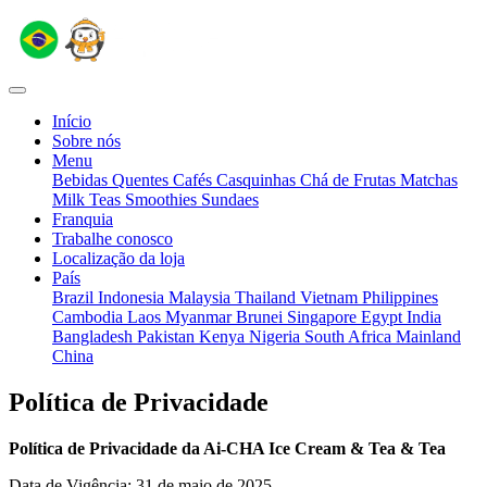
Início
Sobre nós
Menu
Bebidas Quentes
Cafés
Casquinhas
Chá de Frutas
Matchas
Milk Teas
Smoothies
Sundaes
Franquia
Trabalhe conosco
Localização da loja
País
Brazil
Indonesia
Malaysia
Thailand
Vietnam
Philippines
Cambodia
Laos
Myanmar
Brunei
Singapore
Egypt
India
Bangladesh
Pakistan
Kenya
Nigeria
South Africa
Mainland
China
Política de Privacidade
Política de Privacidade da Ai-CHA Ice Cream & Tea & Tea
Data de Vigência: 31 de maio de 2025